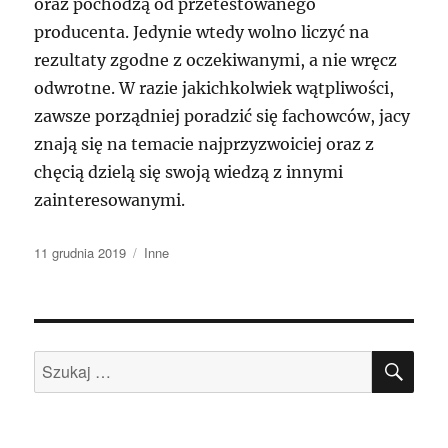
oraz pochodzą od przetestowanego
producenta. Jedynie wtedy wolno liczyć na
rezultaty zgodne z oczekiwanymi, a nie wręcz
odwrotne. W razie jakichkolwiek wątpliwości,
zawsze porządniej poradzić się fachowców, jacy
znają się na temacie najprzyzwoiciej oraz z
chęcią dzielą się swoją wiedzą z innymi
zainteresowanymi.
Data
Kategorie
11 grudnia 2019
Inne
publikacji
SZU
Szukaj: