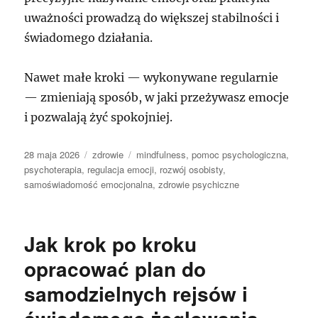
uważności prowadzą do większej stabilności i
świadomego działania.
Nawet małe kroki — wykonywane regularnie
— zmieniają sposób, w jaki przeżywasz emocje
i pozwalają żyć spokojniej.
Data
Kategorie
Tagi
28 maja 2026
zdrowie
mindfulness
,
pomoc psychologiczna
,
publikacji
psychoterapia
,
regulacja emocji
,
rozwój osobisty
,
samoświadomość emocjonalna
,
zdrowie psychiczne
Jak krok po kroku
opracować plan do
samodzielnych rejsów i