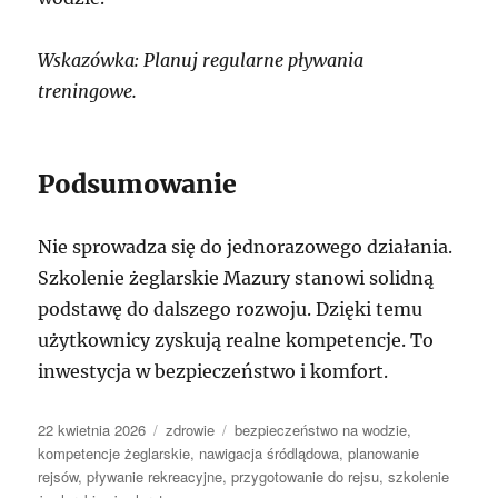
Wskazówka: Planuj regularne pływania
treningowe.
Podsumowanie
Nie sprowadza się do jednorazowego działania.
Szkolenie żeglarskie Mazury stanowi solidną
podstawę do dalszego rozwoju. Dzięki temu
użytkownicy zyskują realne kompetencje. To
inwestycja w bezpieczeństwo i komfort.
Data
Kategorie
Tagi
22 kwietnia 2026
zdrowie
bezpieczeństwo na wodzie
,
publikacji
kompetencje żeglarskie
,
nawigacja śródlądowa
,
planowanie
rejsów
,
pływanie rekreacyjne
,
przygotowanie do rejsu
,
szkolenie