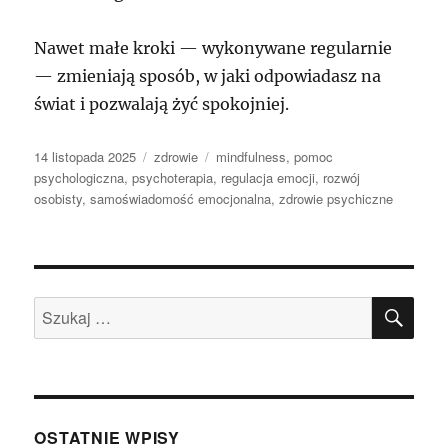
Nawet małe kroki — wykonywane regularnie
— zmieniają sposób, w jaki odpowiadasz na
świat i pozwalają żyć spokojniej.
Data
Kategorie
Tagi
14 listopada 2025
zdrowie
mindfulness
,
pomoc
publikacji
psychologiczna
,
psychoterapia
,
regulacja emocji
,
rozwój
osobisty
,
samoświadomość emocjonalna
,
zdrowie psychiczne
SZU
Szukaj:
OSTATNIE WPISY