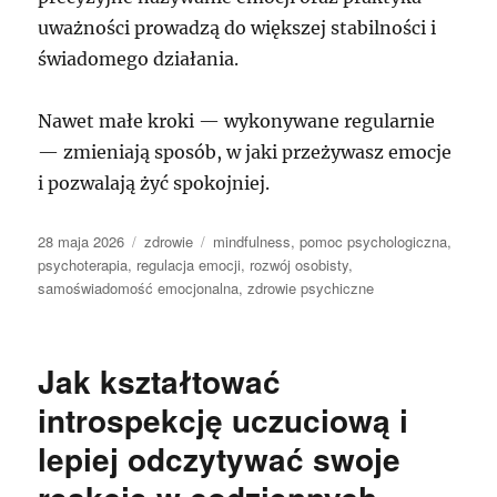
uważności prowadzą do większej stabilności i
świadomego działania.
Nawet małe kroki — wykonywane regularnie
— zmieniają sposób, w jaki przeżywasz emocje
i pozwalają żyć spokojniej.
Data
Kategorie
Tagi
28 maja 2026
zdrowie
mindfulness
,
pomoc psychologiczna
,
publikacji
psychoterapia
,
regulacja emocji
,
rozwój osobisty
,
samoświadomość emocjonalna
,
zdrowie psychiczne
Jak kształtować
introspekcję uczuciową i
lepiej odczytywać swoje